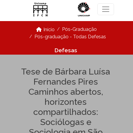
Pular para o conteúdo principal
Pós-Graduação
Início
Pós-graduação - Todas Defesas
Defesas
Tese de Bárbara Luísa
Fernandes Pires
Caminhos abertos,
horizontes
compartilhados:
Sociólogas e
Sociologia em São