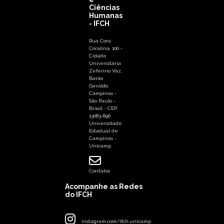
Ciências
Humanas
- IFCH
Rua Cora
Coralina, 100 -
Cidade
Universitária
Zeferino Vaz,
Barão
Geraldo
Campinas -
São Paulo -
Brasil - CEP:
13083-896
Universidade
Estadual de
Campinas -
Unicamp
Contatos
Acompanhe as Redes
do IFCH
instagram.com/ifch.unicamp