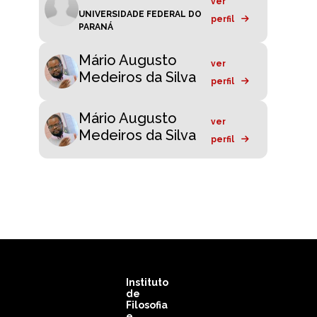
ver
UNIVERSIDADE FEDERAL DO
perfil
PARANÁ
Mário Augusto
ver
Medeiros da Silva
perfil
Mário Augusto
ver
Medeiros da Silva
perfil
Instituto
de
Filosofia
e