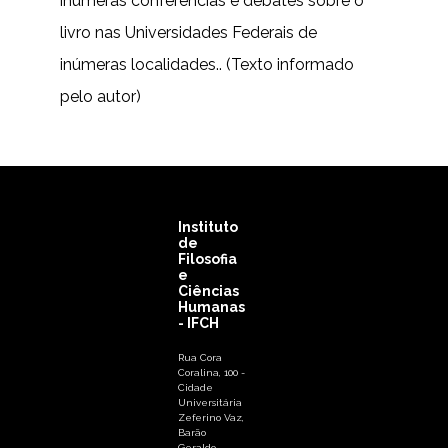
inúmeras conferencias e debates sobre o
livro nas Universidades Federais de
inúmeras localidades.. (Texto informado
pelo autor)
Instituto
de
Filosofia
e
Ciências
Humanas
- IFCH
Rua Cora
Coralina, 100 -
Cidade
Universitária
Zeferino Vaz,
Barão
Geraldo