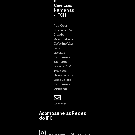
e
Ciências
Humanas
- IFCH
Rua Cora
Coralina, 100 -
Cidade
Universitária
Zeferino Vaz,
Barão
Geraldo
Campinas -
São Paulo -
Brasil - CEP:
13083-896
Universidade
Estadual de
Campinas -
Unicamp
Contatos
Acompanhe as Redes
do IFCH
instagram.com/ifch.unicamp