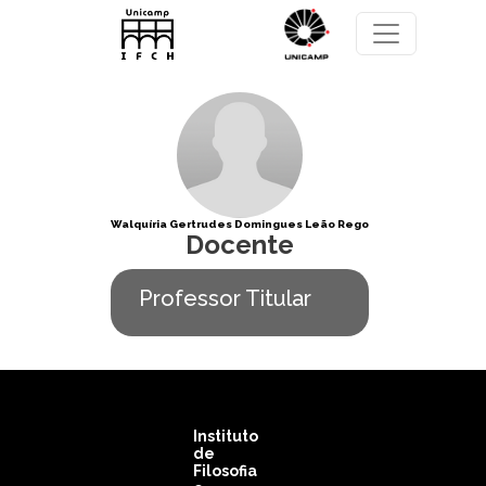
Pular para o conteúdo principal
Walquíria Gertrudes Domingues Leão Rego
Docente
Professor Titular
Instituto
de
Filosofia