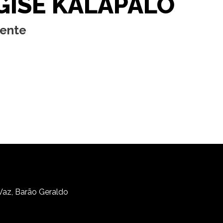
GISE KALAPALO
cente
 Vaz, Barão Geraldo