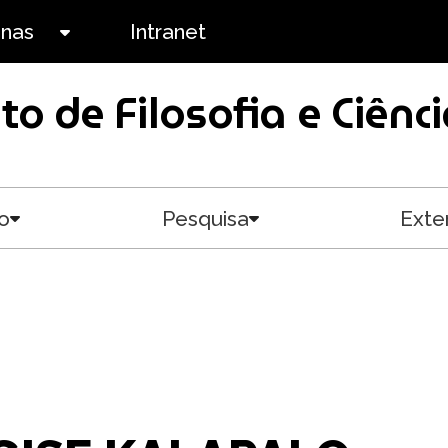
anas
Intranet
Toggle submenu
uto de Filosofia e Ciê
o
Pesquisa
Exte
Toggle submenu
Toggle submenu