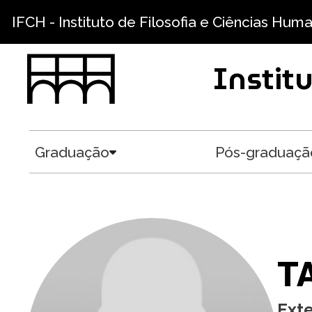
Pular para o conteúdo principal
IFCH - Instituto de Filosofia e Ciências Hum
Instit
Graduação
Pós-graduaçã
Toggle submenu
T
Ext