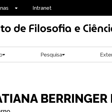
anas
Intranet
Toggle submenu
uto de Filosofia e Ciê
o
Pesquisa
Exte
Toggle submenu
Toggle submenu
ATIANA BERRINGER
erno