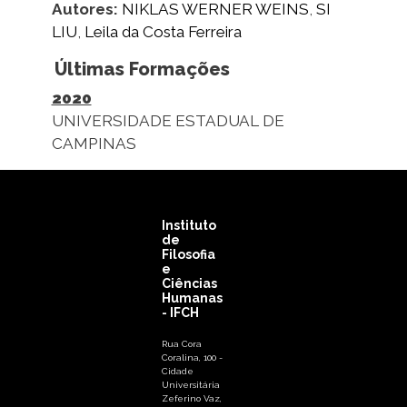
Autores:
NIKLAS WERNER WEINS
,
SI
LIU
,
Leila da Costa Ferreira
Últimas Formações
2020
UNIVERSIDADE ESTADUAL DE
CAMPINAS
Instituto
de
Filosofia
e
Ciências
Humanas
- IFCH
Rua Cora
Coralina, 100 -
Cidade
Universitária
Zeferino Vaz,