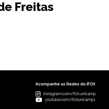
de Freitas
Acompanhe as Redes do IFCH
instagram.com/ifch.unicamp
youtube.com/ifchunicamp1