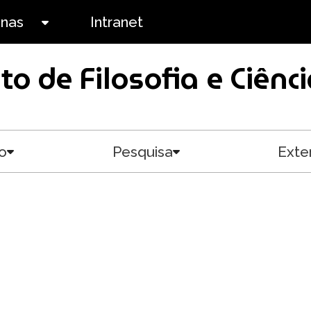
anas
Intranet
Toggle submenu
uto de Filosofia e Ciê
o
Pesquisa
Exte
Toggle submenu
Toggle submenu