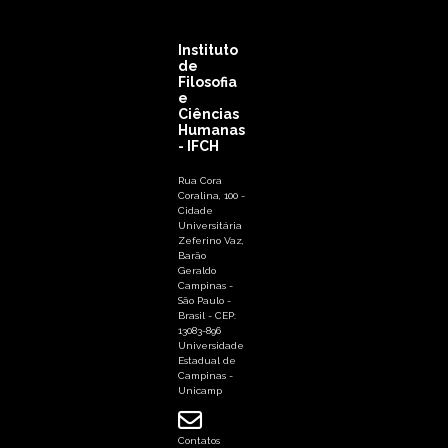
Instituto
de
Filosofia
e
Ciências
Humanas
- IFCH
Rua Cora
Coralina, 100 -
Cidade
Universitária
Zeferino Vaz,
Barão
Geraldo
Campinas -
São Paulo -
Brasil - CEP:
13083-896
Universidade
Estadual de
Campinas -
Unicamp
Contatos