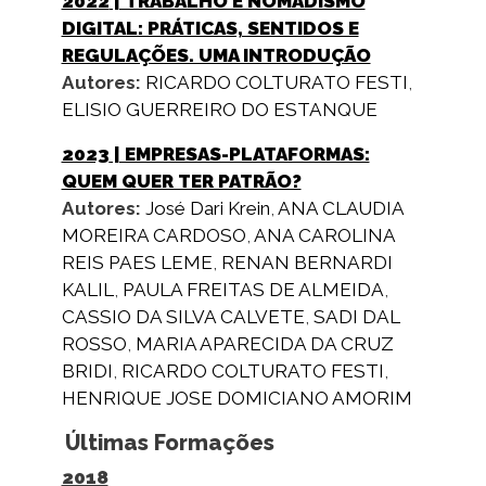
2022
| TRABALHO E NOMADISMO
DIGITAL: PRÁTICAS, SENTIDOS E
REGULAÇÕES. UMA INTRODUÇÃO
Autores:
RICARDO COLTURATO FESTI
,
ELISIO GUERREIRO DO ESTANQUE
2023
| EMPRESAS-PLATAFORMAS:
QUEM QUER TER PATRÃO?
Autores:
José Dari Krein
,
ANA CLAUDIA
MOREIRA CARDOSO
,
ANA CAROLINA
REIS PAES LEME
,
RENAN BERNARDI
KALIL
,
PAULA FREITAS DE ALMEIDA
,
CASSIO DA SILVA CALVETE
,
SADI DAL
ROSSO
,
MARIA APARECIDA DA CRUZ
BRIDI
,
RICARDO COLTURATO FESTI
,
HENRIQUE JOSE DOMICIANO AMORIM
Últimas Formações
2018