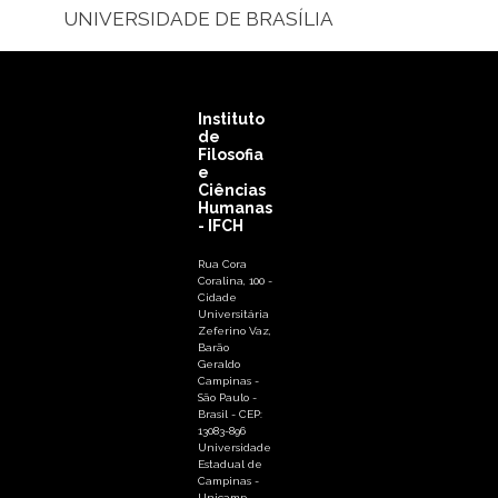
UNIVERSIDADE DE BRASÍLIA
Instituto
de
Filosofia
e
Ciências
Humanas
- IFCH
Rua Cora
Coralina, 100 -
Cidade
Universitária
Zeferino Vaz,
Barão
Geraldo
Campinas -
São Paulo -
Brasil - CEP:
13083-896
Universidade
Estadual de
Campinas -
Unicamp