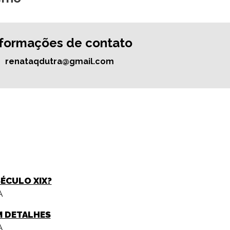
nformações de contato
renataqdutra@gmail.com
SÉCULO XIX?
A
M DETALHES
A