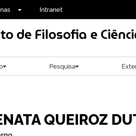
anas
Intranet
Toggle submenu
uto de Filosofia e Ciê
o
Pesquisa
Exte
Toggle submenu
Toggle submenu
ENATA QUEIROZ DU
erno