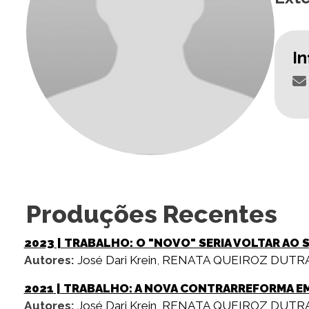
I
Produções Recentes
2023
| TRABALHO: O "NOVO" SERIA VOLTAR AO 
Autores:
José Dari Krein
,
RENATA QUEIROZ DUTR
2021
| TRABALHO: A NOVA CONTRARREFORMA E
Autores:
José Dari Krein
,
RENATA QUEIROZ DUTR