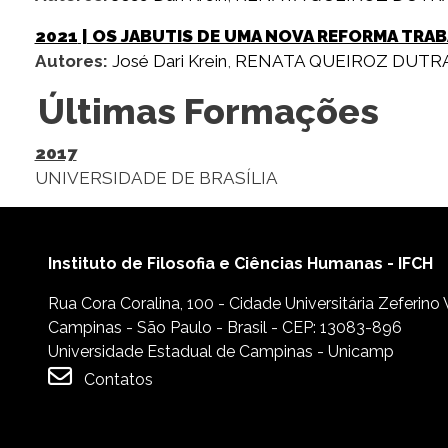
2021
| OS JABUTIS DE UMA NOVA REFORMA TRA
Autores:
José Dari Krein
,
RENATA QUEIROZ DUTR
Últimas Formações
2017
UNIVERSIDADE DE BRASÍLIA
Instituto de Filosofia e Ciências Humanas - IFCH
Rua Cora Coralina, 100 - Cidade Universitária Zeferino
Campinas - São Paulo - Brasil - CEP: 13083-896
Universidade Estadual de Campinas - Unicamp
Contatos