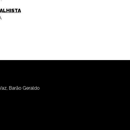
BALHISTA
A
 Vaz, Barão Geraldo