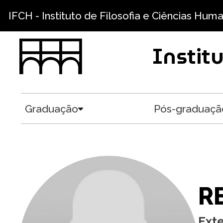
Pular para o conteúdo principal
IFCH - Instituto de Filosofia e Ciências Hum
Instit
Graduação
Pós-graduaçã
Toggle submenu
R
Ext