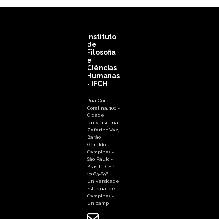
Instituto
de
Filosofia
e
Ciências
Humanas
- IFCH
Rua Cora
Coralina, 100 -
Cidade
Universitária
Zeferino Vaz,
Barão
Geraldo
Campinas -
São Paulo -
Brasil - CEP:
13083-896
Universidade
Estadual de
Campinas -
Unicamp