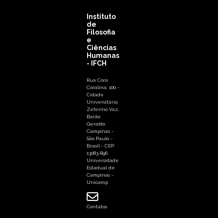
Instituto
de
Filosofia
e
Ciências
Humanas
- IFCH
Rua Cora
Coralina, 100 -
Cidade
Universitária
Zeferino Vaz,
Barão
Geraldo
Campinas -
São Paulo -
Brasil - CEP:
13083-896
Universidade
Estadual de
Campinas -
Unicamp
Contatos