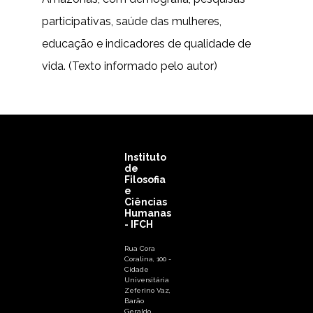
participativas, saúde das mulheres,
educação e indicadores de qualidade de
vida. (Texto informado pelo autor)
Instituto
de
Filosofia
e
Ciências
Humanas
- IFCH
Rua Cora
Coralina, 100 -
Cidade
Universitária
Zeferino Vaz,
Barão
Geraldo