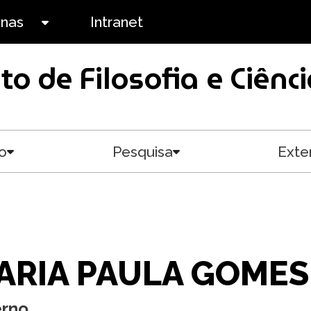
anas
Intranet
Toggle submenu
uto de Filosofia e Ciê
o
Pesquisa
Exte
Toggle submenu
Toggle submenu
ARIA PAULA GOMES
erno