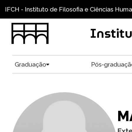
Pular para o conteúdo principal
IFCH - Instituto de Filosofia e Ciências Hum
Instit
Graduação
Pós-graduaçã
Toggle submenu
M
Ext