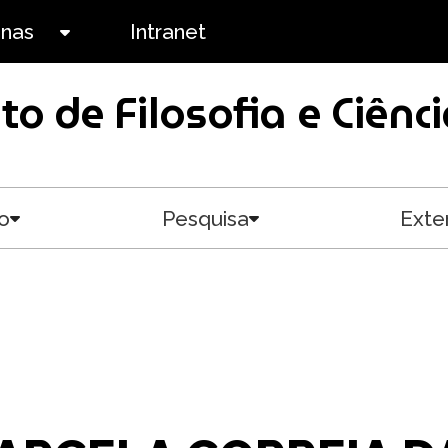
anas
Intranet
Toggle submenu
uto de Filosofia e Ciê
o
Pesquisa
Exte
Toggle submenu
Toggle submenu