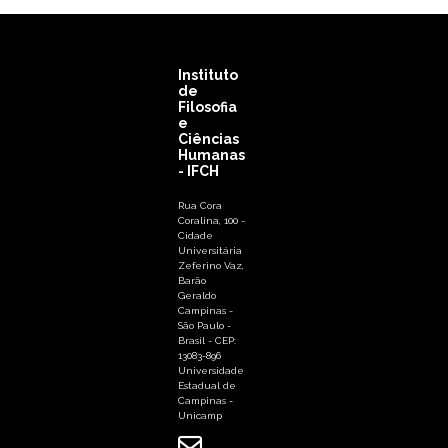
Instituto
de
Filosofia
e
Ciências
Humanas
- IFCH
Rua Cora
Coralina, 100 -
Cidade
Universitária
Zeferino Vaz,
Barão
Geraldo
Campinas -
São Paulo -
Brasil - CEP:
13083-896
Universidade
Estadual de
Campinas -
Unicamp