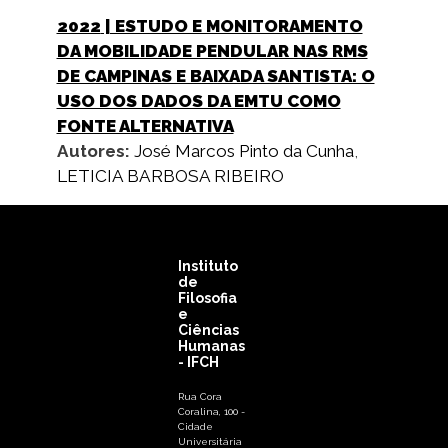
2022
| ESTUDO E MONITORAMENTO
DA MOBILIDADE PENDULAR NAS RMS
DE CAMPINAS E BAIXADA SANTISTA: O
USO DOS DADOS DA EMTU COMO
FONTE ALTERNATIVA
Autores:
José Marcos Pinto da Cunha
,
LETICIA BARBOSA RIBEIRO
Instituto
de
Filosofia
e
Ciências
Humanas
- IFCH
Rua Cora
Coralina, 100 -
Cidade
Universitária