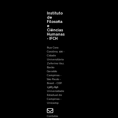
Instituto
de
Filosofia
e
Ciências
Humanas
- IFCH
Rua Cora
Coralina, 100 -
Cidade
Universitária
Zeferino Vaz,
Barão
Geraldo
Campinas -
São Paulo -
Brasil - CEP:
13083-896
Universidade
Estadual de
Campinas -
Unicamp
Contatos