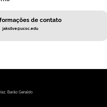
nformações de contato
jaksilve@ucsc.edu
 Vaz, Barão Geraldo