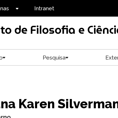
anas
Intranet
Toggle submenu
uto de Filosofia e Ciê
o
Pesquisa
Exte
Toggle submenu
Toggle submenu
na Karen Silverma
erno