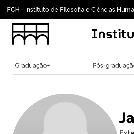
Pular para o conteúdo principal
IFCH - Instituto de Filosofia e Ciências Hum
Instit
Graduação
Pós-graduaçã
Toggle submenu
Ja
Ext