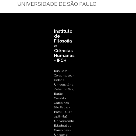
UNIVERSIDADE DE SÃO PAULO
Instituto
de
Filosofia
e
Ciências
Humanas
- IFCH
Rua Cora
Coralina, 100 -
Cidade
Universitária
Zeferino Vaz,
Barão
Geraldo
Campinas -
São Paulo -
Brasil - CEP:
13083-896
Universidade
Estadual de
Campinas -
Unicamp