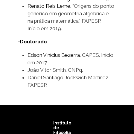
Renato Reis Leme
. “Origens do ponto
genérico em geometria algébrica e
na prática matemática”. FAPESP.
Início em 2019.
-Doutorado
Edson Vinícius Bezerra
. CAPES. Início
em 2017.
João Vitor Smith. CNPq.
Daniel Santiago Jockwich Martinez.
FAPESP.
Instituto
de
Filosofia