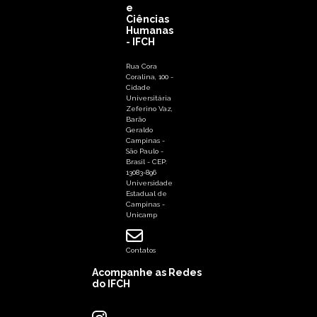
e
Ciências
Humanas
- IFCH
Rua Cora
Coralina, 100 -
Cidade
Universitária
Zeferino Vaz,
Barão
Geraldo
Campinas -
São Paulo -
Brasil - CEP:
13083-896
Universidade
Estadual de
Campinas -
Unicamp
Contatos
Acompanhe as Redes
do IFCH