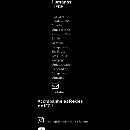
Humanas
- IFCH
Rua Cora
Coralina, 100 -
Cidade
Universitária
Zeferino Vaz,
Barão
Geraldo
Campinas -
São Paulo -
Brasil - CEP:
13083-896
Universidade
Estadual de
Campinas -
Unicamp
Contatos
Acompanhe as Redes
do IFCH
instagram.com/ifch.unicamp