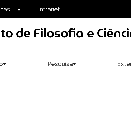
anas
Intranet
Toggle submenu
uto de Filosofia e Ciê
o
Pesquisa
Exte
Toggle submenu
Toggle submenu