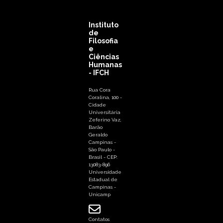
Instituto
de
Filosofia
e
Ciências
Humanas
- IFCH
Rua Cora
Coralina, 100 -
Cidade
Universitária
Zeferino Vaz,
Barão
Geraldo
Campinas -
São Paulo -
Brasil - CEP:
13083-896
Universidade
Estadual de
Campinas -
Unicamp
Contatos