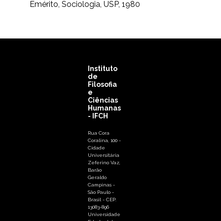
Emérito, Sociologia, USP, 1980
Instituto
de
Filosofia
e
Ciências
Humanas
- IFCH
Rua Cora
Coralina, 100 -
Cidade
Universitária
Zeferino Vaz,
Barão
Geraldo
Campinas -
São Paulo -
Brasil - CEP:
13083-896
Universidade