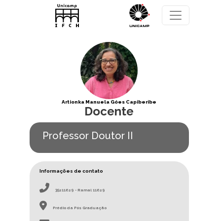
Pular para o conteúdo principal
Artionka Manuela Góes Capiberibe
Docente
Professor Doutor II
Informações de contato
35211629 - Ramal 11629
Prédio da Pós Graduação