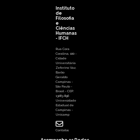
Instituto
de
Filosofia
e
Ciências
Humanas
- IFCH
Rua Cora
Coralina, 100 -
Cidade
Universitária
Zeferino Vaz,
Barão
Geraldo
Campinas -
São Paulo -
Brasil - CEP:
13083-896
Universidade
Estadual de
Campinas -
Unicamp
Contatos
Acompanhe as Redes