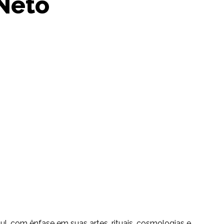
 Neto
l, com ênfase em suas artes, rituais, cosmologias e