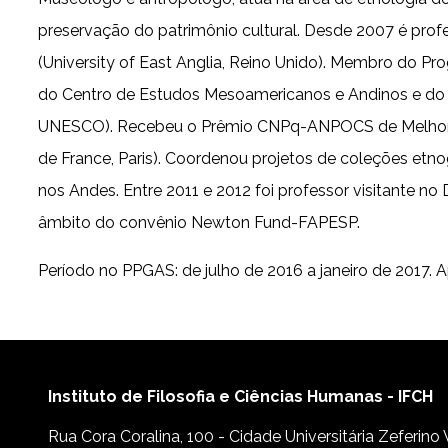
preservação do patrimônio cultural. Desde 2007 é prof
(University of East Anglia, Reino Unido). Membro do P
do Centro de Estudos Mesoamericanos e Andinos e do G
UNESCO). Recebeu o Prêmio CNPq-ANPOCS de Melhor Tes
de France, Paris). Coordenou projetos de coleções etnog
nos Andes. Entre 2011 e 2012 foi professor visitante 
âmbito do convênio Newton Fund-FAPESP.
Período no PPGAS: de julho de 2016 a janeiro de 2017. 
Instituto de Filosofia e Ciências Humanas - IFCH
Rua Cora Coralina, 100 - Cidade Universitária Zeferino