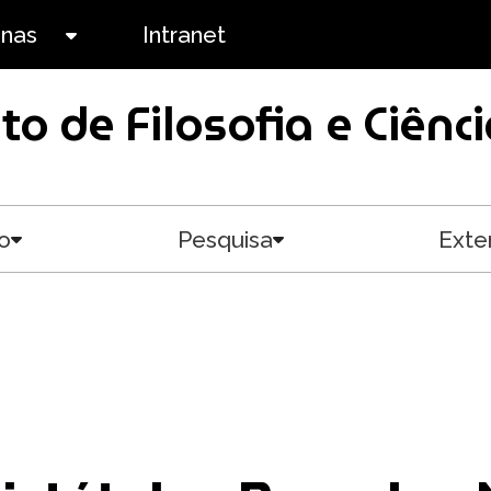
anas
Intranet
Toggle submenu
uto de Filosofia e Ciê
o
Pesquisa
Exte
Toggle submenu
Toggle submenu