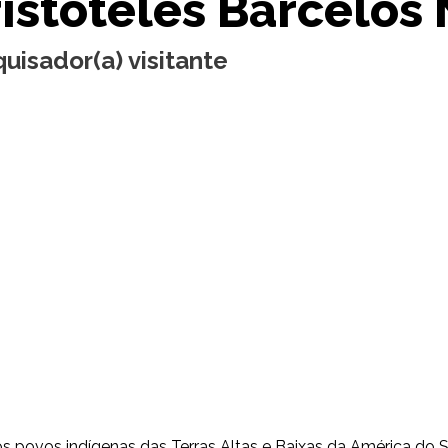
istóteles Barcelos
uisador(a) visitante
 povos indígenas das Terras Altas e Baixas da América do Su