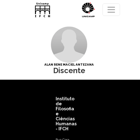
Pular para o conteúdo principal
ALAN RENE MACIEL ANTEZANA
Discente
Instituto
de
Filosofia
e
Ciências
Humanas
- IFCH
Rua Cora