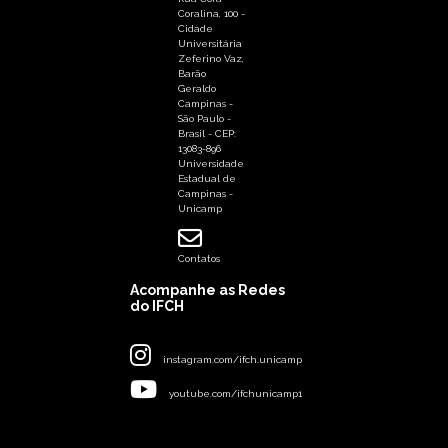
Coralina, 100 -
Cidade
Universitária
Zeferino Vaz,
Barão
Geraldo
Campinas -
São Paulo -
Brasil - CEP:
13083-896
Universidade
Estadual de
Campinas -
Unicamp
Contatos
Acompanhe as Redes
do IFCH
instagram.com/ifch.unicamp
youtube.com/ifchunicamp1