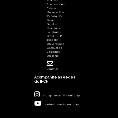
Rua Cora
Coralina, 100 -
Cidade
Universitária
Zeferino Vaz,
Barão
Geraldo
Campinas -
São Paulo -
Brasil - CEP:
13083-896
Universidade
Estadual de
Campinas -
Unicamp
Contatos
Acompanhe as Redes
do IFCH
instagram.com/ifch.unicamp
youtube.com/ifchunicamp1