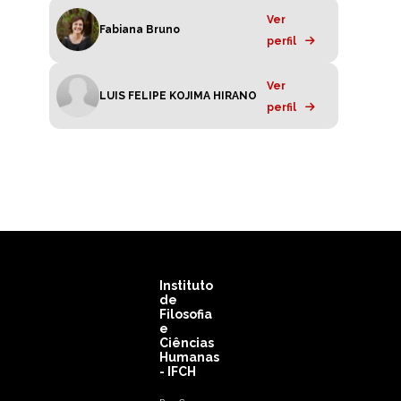
Ver
Fabiana Bruno
perfil
Ver
LUIS FELIPE KOJIMA HIRANO
perfil
Instituto
de
Filosofia
e
Ciências
Humanas
- IFCH