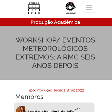
Pular para o conteúdo principal
Produção Acadêmica
WORKSHOP/ EVENTOS
METEOROLÓGICOS
EXTREMOS: A RMC SEIS
ANOS DEPOIS
Tipo:
Produção Técnica
| Ano:
2022
Membros
Ver
Ana Maria Heuminski de Avila