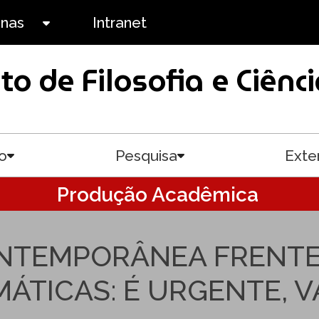
anas
Intranet
Toggle submenu
uto de Filosofia e Ciê
o
Pesquisa
Exte
Toggle submenu
Toggle submenu
Produção Acadêmica
NTEMPORÂNEA FRENTE 
ÁTICAS: É URGENTE, 