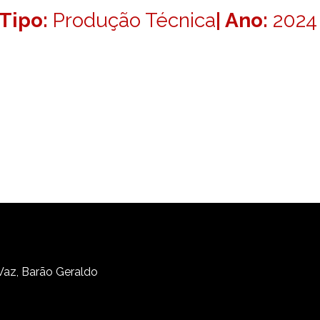
Tipo:
Produção Técnica
| Ano:
2024
 Vaz, Barão Geraldo