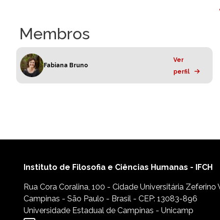
Membros
Ver
Fabiana Bruno
perfil
Instituto de Filosofia e Ciências Humanas - IFCH
Rua Cora Coralina, 100 - Cidade Universitária Zeferino
Campinas - São Paulo - Brasil - CEP: 13083-896
Universidade Estadual de Campinas - Unicamp