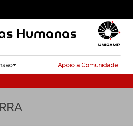
ncias Humanas
nsão
Apoio à Comunidade
Toggle submenu
ERRA