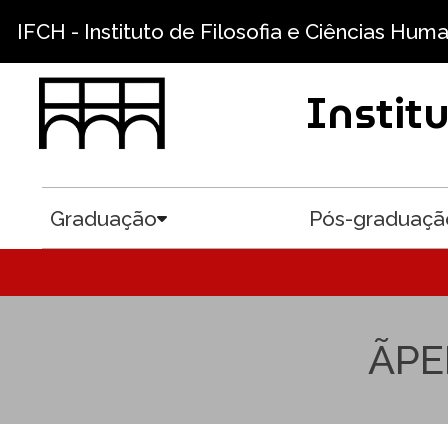
Pular para o conteúdo principal
IFCH - Instituto de Filosofia e Ciências Hum
Instit
Graduação
Pós-graduaçã
Toggle submenu
ÃPE