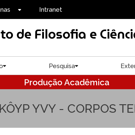
anas
Intranet
Toggle submenu
uto de Filosofia e Ciê
o
Pesquisa
Exte
Toggle submenu
Toggle submenu
Produção Acadêmica
KÔYP YVY - CORPOS T