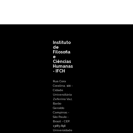
Instituto
de
Filosofia
e
Ciências
Humanas
- IFCH
Rua Cora
Coralina, 100 -
Cidade
Universitária
Zeferino Vaz,
Barão
Geraldo
Campinas -
São Paulo -
Brasil - CEP:
13083-896
Universidade