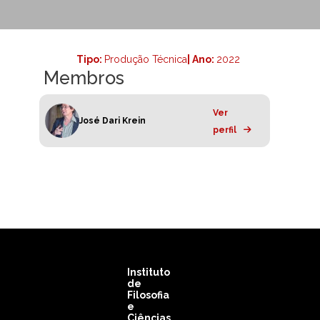
Tipo:
Produção Técnica
| Ano:
2022
Membros
Ver
José Dari Krein
perfil
Instituto
de
Filosofia
e
Ciências