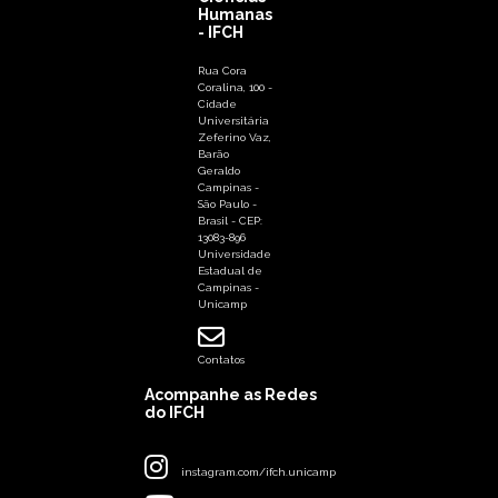
Humanas
- IFCH
Rua Cora
Coralina, 100 -
Cidade
Universitária
Zeferino Vaz,
Barão
Geraldo
Campinas -
São Paulo -
Brasil - CEP:
13083-896
Universidade
Estadual de
Campinas -
Unicamp
Contatos
Acompanhe as Redes
do IFCH
instagram.com/ifch.unicamp