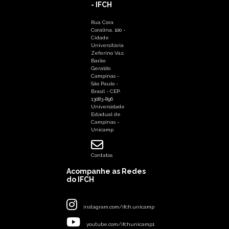
- IFCH
Rua Cora
Coralina, 100 -
Cidade
Universitária
Zeferino Vaz,
Barão
Geraldo
Campinas -
São Paulo -
Brasil - CEP:
13083-896
Universidade
Estadual de
Campinas -
Unicamp
Contatos
Acompanhe as Redes
do IFCH
instagram.com/ifch.unicamp
youtube.com/ifchunicamp1