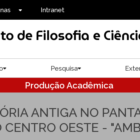
anas
Intranet
Toggle submenu
uto de Filosofia e Ciê
o
Pesquisa
Exte
Toggle submenu
Toggle submenu
Produção Acadêmica
TÓRIA ANTIGA NO PANT
CENTRO OESTE - "AMBI