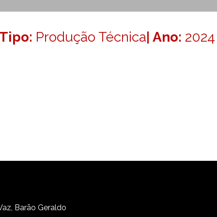
Tipo:
Produção Técnica
| Ano:
2024
 Vaz, Barão Geraldo