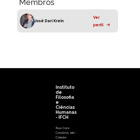
Membros
Ver
José Dari Krein
perfil
Instituto
de
Filosofia
e
Ciências
Humanas
- IFCH
Rua Cora
Coralina, 100 -
Cidade