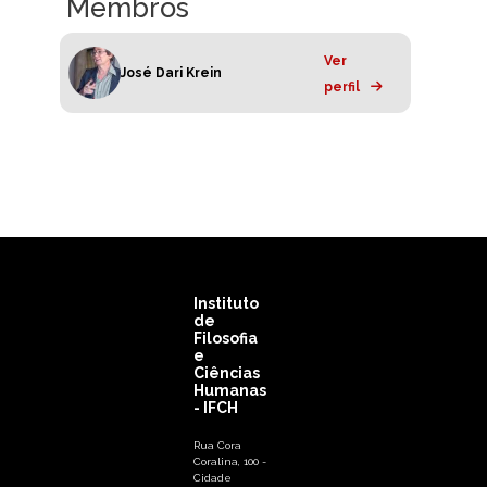
Membros
Ver
José Dari Krein
perfil
Instituto
de
Filosofia
e
Ciências
Humanas
- IFCH
Rua Cora
Coralina, 100 -
Cidade