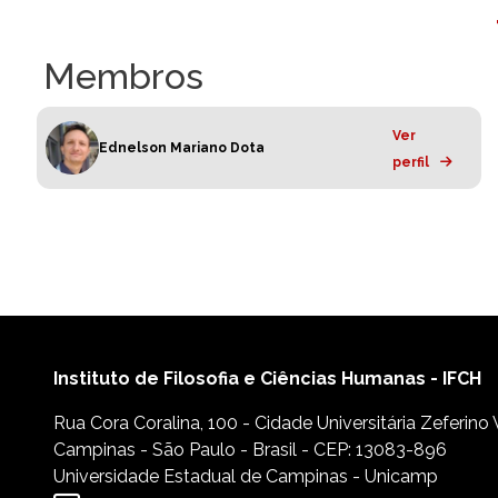
Membros
Ver
Ednelson Mariano Dota
perfil
Instituto de Filosofia e Ciências Humanas - IFCH
Rua Cora Coralina, 100 - Cidade Universitária Zeferino
Campinas - São Paulo - Brasil - CEP: 13083-896
Universidade Estadual de Campinas - Unicamp