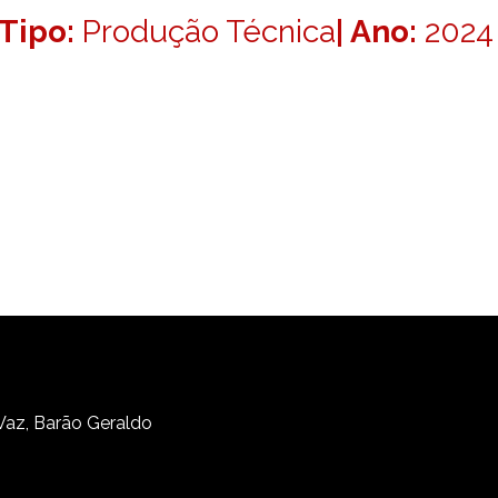
Tipo:
Produção Técnica
| Ano:
2024
 Vaz, Barão Geraldo