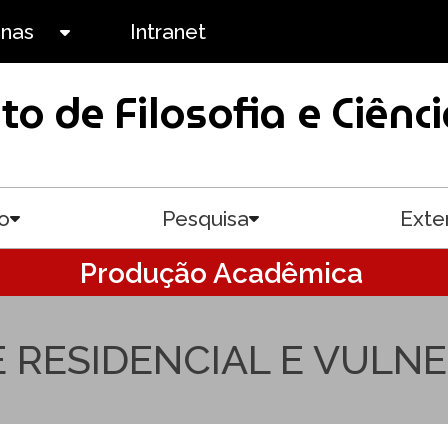
anas
Intranet
Toggle submenu
uto de Filosofia e Ciê
o
Pesquisa
Exte
Toggle submenu
Toggle submenu
Produção Acadêmica
 RESIDENCIAL E VULNE