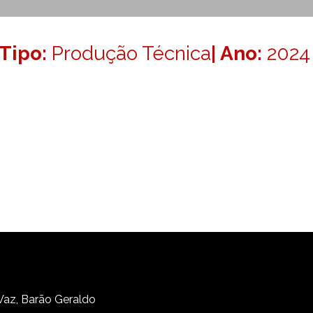
Tipo:
Produção Técnica
| Ano:
2024
 Vaz, Barão Geraldo