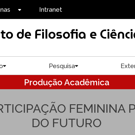
anas
Intranet
Toggle submenu
uto de Filosofia e Ciê
o
Pesquisa
Exte
Toggle submenu
Toggle submenu
Produção Acadêmica
RTICIPAÇÃO FEMININA
DO FUTURO