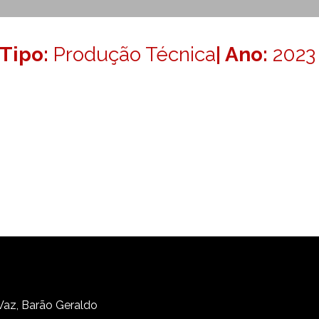
Tipo:
Produção Técnica
| Ano:
2023
 Vaz, Barão Geraldo