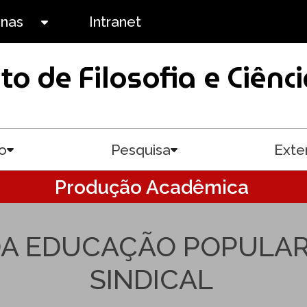
anas
Intranet
Toggle submenu
uto de Filosofia e Ciê
o
Pesquisa
Exte
Toggle submenu
Toggle submenu
Produção Acadêmica
DA EDUCAÇÃO POPULAR
SINDICAL