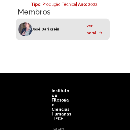
Tipo:
Produção Técnica
| Ano:
2022
Membros
Ver
José Dari Krein
perfil
Instituto
de
Filosofia
e
Ciências
Humanas
- IFCH
Rua Cora