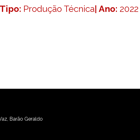
Tipo:
Produção Técnica
| Ano:
2022
 Vaz, Barão Geraldo