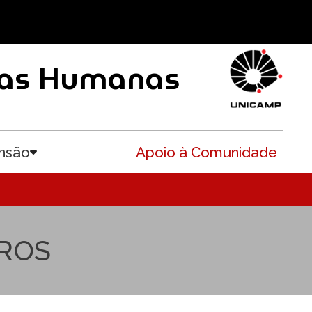
ncias Humanas
nsão
Apoio à Comunidade
Toggle submenu
VROS