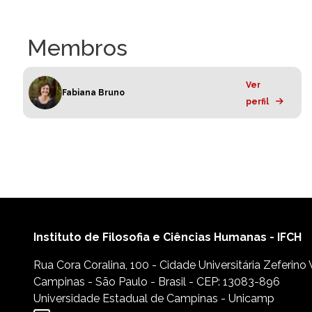
Membros
Ver
Fabiana Bruno
perfil
Instituto de Filosofia e Ciências Humanas - IFCH
Rua Cora Coralina, 100 - Cidade Universitária Zeferino
Campinas - São Paulo - Brasil - CEP: 13083-896
Universidade Estadual de Campinas - Unicamp