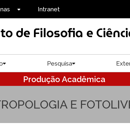
anas
Intranet
Toggle submenu
uto de Filosofia e Ciê
o
Pesquisa
Exte
Toggle submenu
Toggle submenu
Produção Acadêmica
ROPOLOGIA E FOTOLI