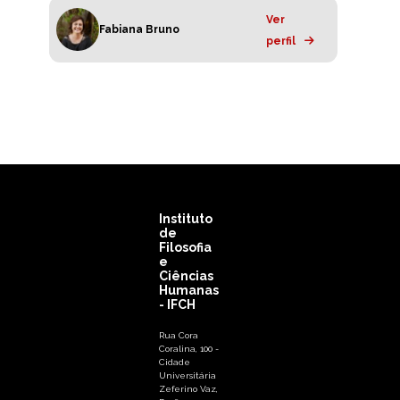
Ver
Fabiana Bruno
perfil
Instituto
de
Filosofia
e
Ciências
Humanas
- IFCH
Rua Cora
Coralina, 100 -
Cidade
Universitária
Zeferino Vaz,