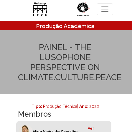
Pular para o conteúdo principal
Produção Acadêmica
PAINEL - THE
LUSOPHONE
PERSPECTIVE ON
CLIMATE.CULTURE.PEACE
Tipo:
Produção Técnica
| Ano:
2022
Membros
Ver
Aline Vieira de Carvalho