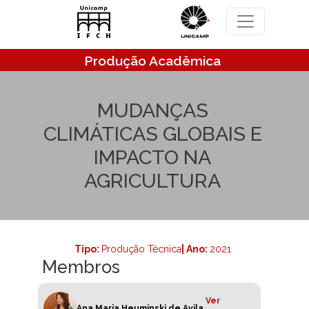
Pular para o conteúdo principal
Produção Acadêmica
MUDANÇAS
CLIMÁTICAS GLOBAIS E
IMPACTO NA
AGRICULTURA
Tipo:
Produção Técnica
| Ano:
2021
Membros
Ver
Ana Maria Heuminski de Avila