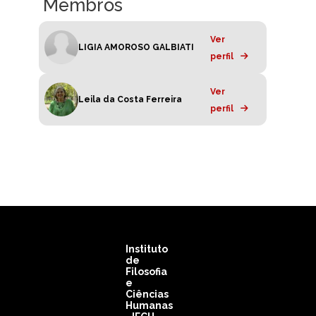
Membros
Ver
LIGIA AMOROSO GALBIATI
perfil
Ver
Leila da Costa Ferreira
perfil
Instituto
de
Filosofia
e
Ciências
Humanas