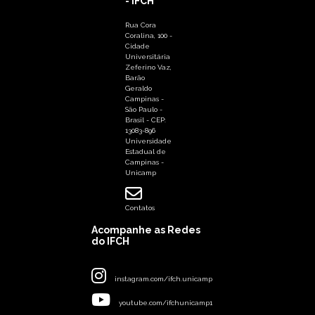
- IFCH
Rua Cora
Coralina, 100 -
Cidade
Universitária
Zeferino Vaz,
Barão
Geraldo
Campinas -
São Paulo -
Brasil - CEP:
13083-896
Universidade
Estadual de
Campinas -
Unicamp
Contatos
Acompanhe as Redes
do IFCH
instagram.com/ifch.unicamp
youtube.com/ifchunicamp1