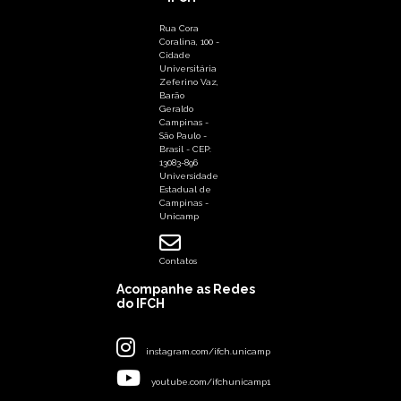
Rua Cora
Coralina, 100 -
Cidade
Universitária
Zeferino Vaz,
Barão
Geraldo
Campinas -
São Paulo -
Brasil - CEP:
13083-896
Universidade
Estadual de
Campinas -
Unicamp
Contatos
Acompanhe as Redes
do IFCH
instagram.com/ifch.unicamp
youtube.com/ifchunicamp1