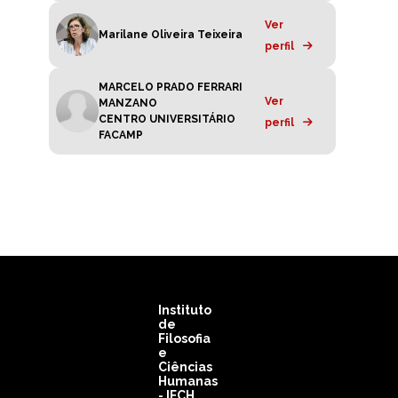
Ver
Marilane Oliveira Teixeira
perfil
MARCELO PRADO FERRARI
Ver
MANZANO
CENTRO UNIVERSITÁRIO
perfil
FACAMP
Instituto
de
Filosofia
e
Ciências
Humanas
- IFCH