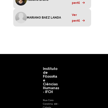
perfil
Ver
MARIANO BAEZ LANDA
perfil
Instituto
de
Filosofia
e
Ciências
Humanas
- IFCH
Rua Cora
Coralina, 100 -
Cidade