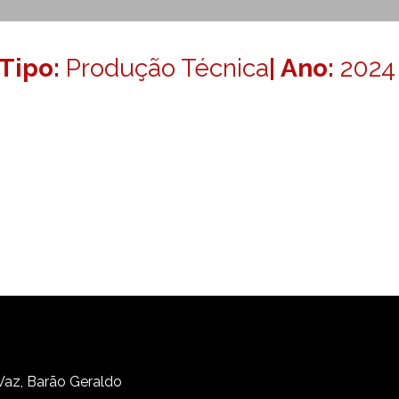
Tipo:
Produção Técnica
| Ano:
2024
 Vaz, Barão Geraldo