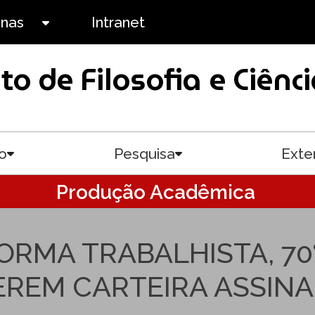
anas
Intranet
Toggle submenu
uto de Filosofia e Ciê
o
Pesquisa
Exte
Toggle submenu
Toggle submenu
Produção Acadêmica
ORMA TRABALHISTA, 7
REM CARTEIRA ASSINA